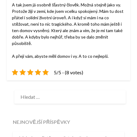
A tak jsem já osobně šťastný člověk. Možná stejně jako vy.
Protože žiji v zemi, kde jsem vcelku spokojený. Mám tu dost
přátel i solidní životní úroveň. A i když si mám i na co
stěžovat, není to nic tragického. A kromě toho mám ještě i
ten domov vysněný. Který ale znám a vím, že je mi tam také
dobře. A kdyby bylo nejhůř, třeba by se dalo změnit
působiště.
A přeji vám, abyste měli domov i vy. A to co nejlepší.
5/5 - (8 votes)
VYHLEDÁVÁNÍ
NEJNOVĚJŠÍ PŘÍSPĚVKY