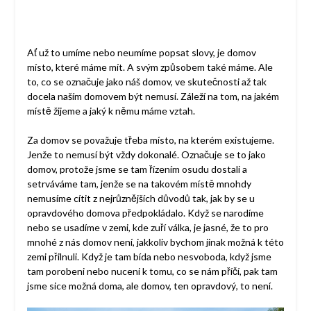
Ať už to umíme nebo neumíme popsat slovy, je domov
místo, které máme mít. A svým způsobem také máme. Ale
to, co se označuje jako náš domov, ve skutečnosti až tak
docela naším domovem být nemusí. Záleží na tom, na jakém
místě žijeme a jaký k němu máme vztah.
Za domov se považuje třeba místo, na kterém existujeme.
Jenže to nemusí být vždy dokonalé. Označuje se to jako
domov, protože jsme se tam řízením osudu dostali a
setrváváme tam, jenže se na takovém místě mnohdy
nemusíme cítit z nejrůznějších důvodů tak, jak by se u
opravdového domova předpokládalo. Když se narodíme
nebo se usadíme v zemi, kde zuří válka, je jasné, že to pro
mnohé z nás domov není, jakkoliv bychom jinak možná k této
zemi přilnuli. Když je tam bída nebo nesvoboda, když jsme
tam porobeni nebo nuceni k tomu, co se nám příčí, pak tam
jsme sice možná doma, ale domov, ten opravdový, to není.