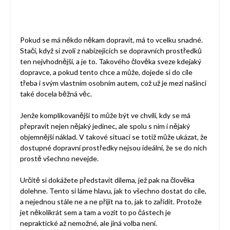
Pokud se má někdo někam dopravit, má to vcelku snadné.
Stačí, když si zvolí z nabízejících se dopravních prostředků
ten nejvhodnější, a je to. Takového člověka sveze kdejaký
dopravce, a pokud tento chce a může, dojede si do cíle
třeba i svým vlastním osobním autem, což už je mezi našinci
také docela běžná věc.
Jenže komplikovanější to může být ve chvíli, kdy se má
přepravit nejen nějaký jedinec, ale spolu s ním i nějaký
objemnější náklad. V takové situaci se totiž může ukázat, že
dostupné dopravní prostředky nejsou ideální, že se do nich
prostě všechno nevejde.
Určitě si dokážete představit dilema, jež pak na člověka
dolehne. Tento si láme hlavu, jak to všechno dostat do cíle,
a nejednou stále ne a ne přijít na to, jak to zařídit. Protože
jet několikrát sem a tam a vozit to po částech je
nepraktické až nemožné, ale jiná volba není.