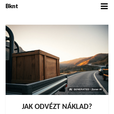
Skip
Bknt
to
content
JAK ODVÉZT NÁKLAD?