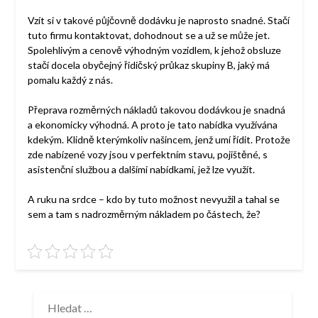
Vzít si v takové půjčovně dodávku je naprosto snadné. Stačí
tuto firmu kontaktovat, dohodnout se a už se může jet.
Spolehlivým a cenově výhodným vozidlem, k jehož obsluze
stačí docela obyčejný řidičský průkaz skupiny B, jaký má
pomalu každý z nás.
Přeprava rozměrných nákladů takovou dodávkou je snadná
a ekonomicky výhodná. A proto je tato nabídka využívána
kdekým. Klidně kterýmkoliv našincem, jenž umí řídit. Protože
zde nabízené vozy jsou v perfektním stavu, pojištěné, s
asistenční službou a dalšími nabídkami, jež lze využít.
A ruku na srdce – kdo by tuto možnost nevyužil a tahal se
sem a tam s nadrozměrným nákladem po částech, že?
VYHLEDÁVÁNÍ