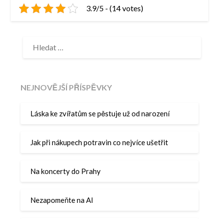
3.9/5 - (14 votes)
VYHLEDÁVÁNÍ
NEJNOVĚJŠÍ PŘÍSPĚVKY
Láska ke zvířatům se pěstuje už od narození
Jak při nákupech potravin co nejvíce ušetřit
Na koncerty do Prahy
Nezapomeňte na AI