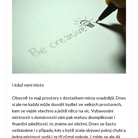
I když není místo
Obecně to mají prostory s dostatkem místa snadnější. Dnes
si ale ne každý může dovolit bydlet ve velkých prostorech,
kam se vejde všechno a ještě něco na víc. Vybavování
místností v domácnosti vám pak mohou zkomplikovat i
finanční záležitosti, to známe asi všichni. Dnes se často
setkáváme i s případy, kdy v bytě zcela obývací pokoj chybí a
jedna místnost vydá i za tři různé pokoje. I tohle se ale dá