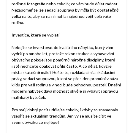
rodinné fotografie nebo cokoliv, co vám bude dělat radost.
Nezapomeňte, že sedací souprava by měla být dostatečně
velká na to, aby se na ní mohla najednou vejít celá vaše
rodina.
Investice, které se vyplatí
Nebojte se investovat do kvalitního nábytku, který vám
vydrží po mnoho let, protože rekonstrukce a vybavování
obývacího pokoje jsou poměrně náročné disciplíny, které
jistě nechcete opakovat příliš často. A co dělat, když je
místa skutečně málo? Řešte to, rozkládacími a skládacími
prvky, sedací soupravou, která se přes den promění v oázu
klidu pro vaši rodinu a v noci bude pohodnou postelí. Dnešní
moderní nábytek dává možnost skvěle si vybavit i opravdu
malinkatý byteček.
Pro svůj dobrý pocit udělejte cokoliv, i kdyby to znamenalo
vzepřít se aktuálním trendům. Jen vy se musíte cítit ve
svém obýváku co nejlépe!