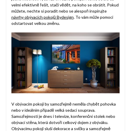
velmi efektivně řešit, stačí vědět, na koho se obrátit. Pokud
můžete, nechte si poradit nebo se alespoň inspirujte
návrhy obývacích pokojů Bydesign
. To vám může pomoci
odstartovat velkou změnu.
V obývacím pokoji by samozřejmě neměla chybět pohovka
nebo v ideálním případě velká sedací souprava.
Samozřejmostí je dnes i televize, konferenční stolek nebo
obývací stěna, která dotvoří celkový dojem z obýváku.
Obývacímu pokoji sluší dekorace a svíčky a samozřejmě