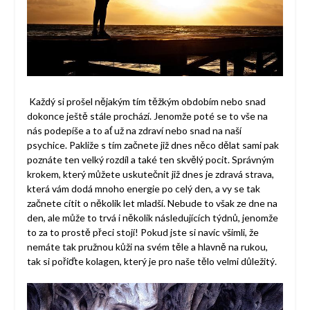
Každý si prošel nějakým tím těžkým obdobím nebo snad
dokonce ještě stále prochází. Jenomže poté se to vše na
nás podepíše a to ať už na zdraví nebo snad na naší
psychice. Pakliže s tím začnete již dnes něco dělat sami pak
poznáte ten velký rozdíl a také ten skvělý pocit. Správným
krokem, který můžete uskutečnit již dnes je zdravá strava,
která vám dodá mnoho energie po celý den, a vy se tak
začnete cítit o několik let mladší. Nebude to však ze dne na
den, ale může to trvá i několik následujících týdnů, jenomže
to za to prostě přeci stojí! Pokud jste si navíc všimli, že
nemáte tak pružnou kůži na svém těle a hlavně na rukou,
tak si pořiďte kolagen, který je pro naše tělo velmi důležitý.