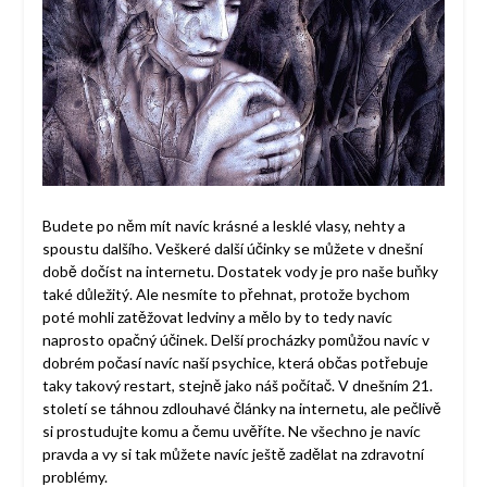
Budete po něm mít navíc krásné a lesklé vlasy, nehty a
spoustu dalšího. Veškeré další účinky se můžete v dnešní
době dočíst na internetu. Dostatek vody je pro naše buňky
také důležitý. Ale nesmíte to přehnat, protože bychom
poté mohli zatěžovat ledviny a mělo by to tedy navíc
naprosto opačný účinek. Delší procházky pomůžou navíc v
dobrém počasí navíc naší psychice, která občas potřebuje
taky takový restart, stejně jako náš počítač. V dnešním 21.
století se táhnou zdlouhavé články na internetu, ale pečlivě
si prostudujte komu a čemu uvěříte. Ne všechno je navíc
pravda a vy si tak můžete navíc ještě zadělat na zdravotní
problémy.