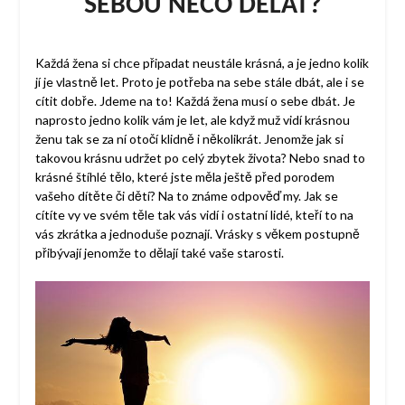
SEBOU NĚCO DĚLAT?
Každá žena si chce připadat neustále krásná, a je jedno kolik
jí je vlastně let. Proto je potřeba na sebe stále dbát, ale i se
cítit dobře. Jdeme na to! Každá žena musí o sebe dbát. Je
naprosto jedno kolik vám je let, ale když muž vidí krásnou
ženu tak se za ní otočí klidně i několikrát. Jenomže jak si
takovou krásnu udržet po celý zbytek života? Nebo snad to
krásné štíhlé tělo, které jste měla ještě před porodem
vašeho dítěte či dětí? Na to známe odpověď my. Jak se
cítíte vy ve svém těle tak vás vidí i ostatní lidé, kteří to na
vás zkrátka a jednoduše poznají. Vrásky s věkem postupně
přibývají jenomže to dělají také vaše starosti.