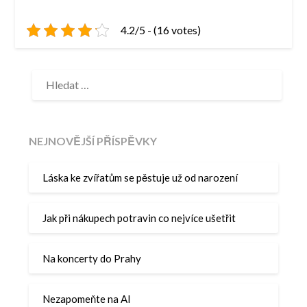
4.2/5 - (16 votes)
VYHLEDÁVÁNÍ
NEJNOVĚJŠÍ PŘÍSPĚVKY
Láska ke zvířatům se pěstuje už od narození
Jak při nákupech potravin co nejvíce ušetřit
Na koncerty do Prahy
Nezapomeňte na AI