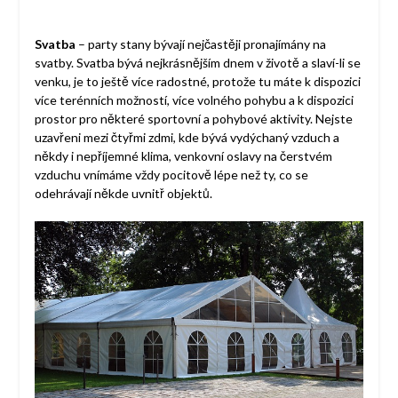
Svatba
– party stany bývají nejčastěji pronajímány na
svatby. Svatba bývá nejkrásnějším dnem v životě a slaví-li se
venku, je to ještě více radostné, protože tu máte k dispozici
více terénních možností, více volného pohybu a k dispozici
prostor pro některé sportovní a pohybové aktivity. Nejste
uzavřeni mezi čtyřmi zdmi, kde bývá vydýchaný vzduch a
někdy i nepříjemné klima, venkovní oslavy na čerstvém
vzduchu vnímáme vždy pocitově lépe než ty, co se
odehrávají někde uvnitř objektů.