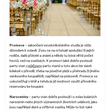
Promoce
– zakončení vysokoškolského studia je vždy
důvodem k oslavě. Zvou se na ni bývalí spolužáci či jejich
rodiče, další přátelé a známí a někdy tu bývá větší počet
hostů, než na svatbách. K promoci také dobře poslouží
party stan z
půjčovny
party stanů a tyto akce lze slavit
kdekoli v přírodě, třeba na písečné pláži u přehrady či jiného
venkovního koupaliště, například na pískovně. Promoce se
uskutečňují v létě a tehdy je již možnost využít přírodního
rezervoáru ke koupání.
Narozeniny
– party stan dobře poslouží i u oslav kulatých
narozenin nebo jiných významných životních událostí, jako
jsou například zlaté a stříbrné svatby. Může to být také