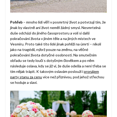
Pohřeb
– mnoho lidí věří v posmrtný život a potvrzují tím, že
jinak by vlastně ani život neměl žádný smysl. Nesmrtelná
duše odchází do jiného časoprostoru a volí si další
pokračování života v jiném těle a na jiných místech ve
Vesmíru. Proto také tito lidé jinak pohlíží na úmrtí – nikoli
jako na tragédii, nýbrž pouze na změnu, na věčné
pokračování života dotyčné osobnosti. Na smutečním
obřadu se tedy loučí s dotyčným člověkem a po něm
následuje oslava, kdy se již ví, že duše odešla a není třeba se
tím nějak trápit. K takovým oslavám poslouží i
pronájem
party stanu za cenu
více než příznivou, pod jehož střechou
se hoduje a slaví.