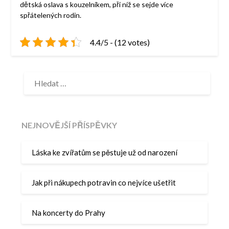
dětská oslava s kouzelníkem, při níž se sejde více
spřátelených rodin.
4.4/5 - (12 votes)
VYHLEDÁVÁNÍ
NEJNOVĚJŠÍ PŘÍSPĚVKY
Láska ke zvířatům se pěstuje už od narození
Jak při nákupech potravin co nejvíce ušetřit
Na koncerty do Prahy