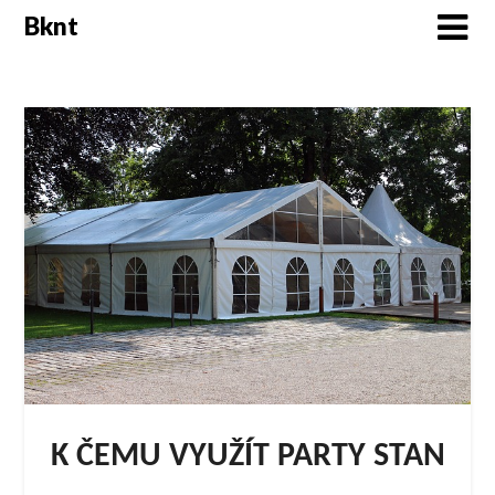
Skip
Bknt
to
content
K ČEMU VYUŽÍT PARTY STAN