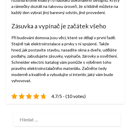
rozšířila kromě kvality i o nabídku dokonalého designu. Kryty
a rámečky dozráli na takovou úroveň, že si klidně můžete na
každý den vybrat jiný barevný odstín, jiné provedení.
Zásuvka a vypínač je začátek všeho
Při budování domova jsou věci, které se dělají v první řadě.
Stejně tak elektroinstalace a prvky s ní spojené. Takže
hned, jak postavíte stavbu, nasadíte okna a dveře, uděláte
podlahy, zabudujete zásuvky, vypínače, žárovky a osvětlení.
Schneider electric katalog
vám pomůže s výběrem toho
pravého elektroinstalačního materiálu. Začněte tedy
moderně a kvalitně a vybudujte si interiér, jaký vám bude
vyhovovat.
4.7/5 - (10 votes)
VYHLEDÁVÁNÍ