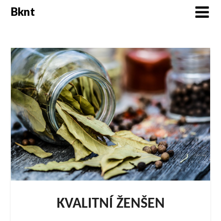
Skip
Bknt
to
content
KVALITNÍ ŽENŠEN