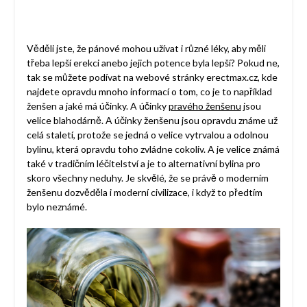
Věděli jste, že pánové mohou užívat i různé léky, aby měli
třeba lepší erekci anebo jejich potence byla lepší? Pokud ne,
tak se můžete podívat na webové stránky erectmax.cz, kde
najdete opravdu mnoho informací o tom, co je to například
ženšen a jaké má účinky. A účinky
pravého ženšenu
jsou
velice blahodárně. A účinky ženšenu jsou opravdu známe už
celá staletí, protože se jedná o velice vytrvalou a odolnou
bylinu, která opravdu toho zvládne cokoliv. A je velice známá
také v tradičním léčitelství a je to alternativní bylina pro
skoro všechny neduhy. Je skvělé, že se právě o moderním
ženšenu dozvěděla i moderní civilizace, i když to předtím
bylo neznámé.