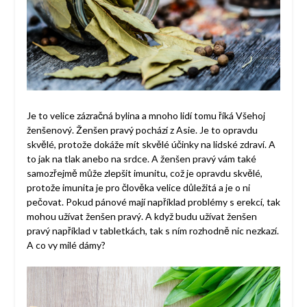
Je to velice zázračná bylina a mnoho lidí tomu říká Všehoj
ženšenový. Ženšen pravý pochází z Asie. Je to opravdu
skvělé, protože dokáže mít skvělé účinky na lidské zdraví. A
to jak na tlak anebo na srdce. A ženšen pravý vám také
samozřejmě může zlepšit imunitu, což je opravdu skvělé,
protože imunita je pro člověka velice důležitá a je o ni
pečovat. Pokud pánové mají například problémy s erekcí, tak
mohou užívat ženšen pravý. A když budu užívat ženšen
pravý například v tabletkách, tak s ním rozhodně nic nezkazí.
A co vy milé dámy?