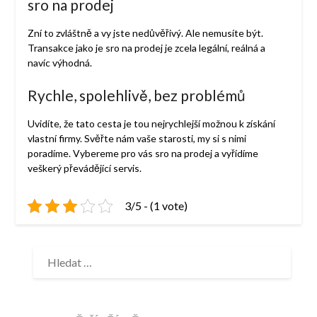
sro na prodej
Zní to zvláštně a vy jste nedůvěřivý. Ale nemusíte být.
Transakce jako je sro na prodej je zcela legální, reálná a
navíc výhodná.
Rychle, spolehlivě, bez problémů
Uvidíte, že tato cesta je tou nejrychlejší možnou k získání
vlastní firmy. Svěřte nám vaše starosti, my si s nimi
poradíme. Vybereme pro vás
sro na prodej
a vyřídíme
veškerý převádějící servis.
3/5 - (1 vote)
VYHLEDÁVÁNÍ