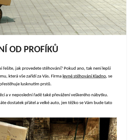
NÍ OD PROFÍKŮ
í řešíte, jak provedete stěhování? Pokud ano, tak není lepší
rmu, která vše zařídí za Vás. Firma
levné stěhování Kladno
, se
přestěhuje lusknutím prstů.
ěcí a v neposlední řadě také převážení veškerého nábytku.
máte dostatek přátel a velké auto, jen těžko se Vám bude tato