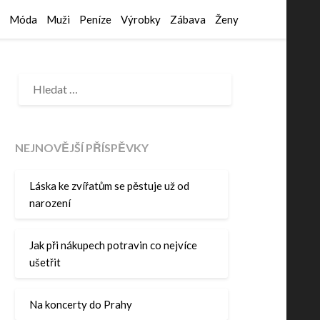
Móda
Muži
Peníze
Výrobky
Zábava
Ženy
VYHLEDÁVÁNÍ
NEJNOVĚJŠÍ PŘÍSPĚVKY
Láska ke zvířatům se pěstuje už od
narození
Jak při nákupech potravin co nejvíce
ušetřit
Na koncerty do Prahy