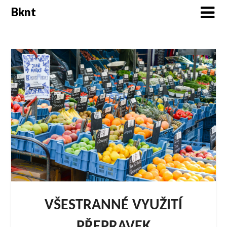
Skip
Bknt
to
content
VŠESTRANNÉ VYUŽITÍ
PŘEPRAVEK