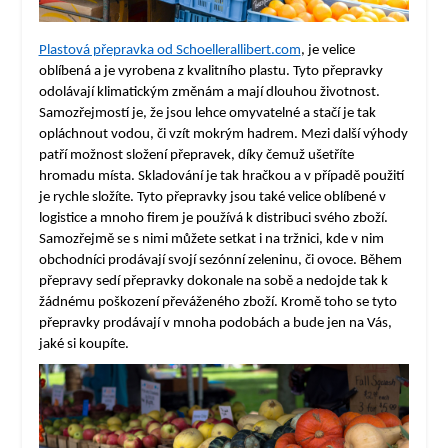
Plastová přepravka od Schoellerallibert.com
, je velice
oblíbená a je vyrobena z kvalitního plastu. Tyto přepravky
odolávají klimatickým změnám a mají dlouhou životnost.
Samozřejmostí je, že jsou lehce omyvatelné a stačí je tak
opláchnout vodou, či vzít mokrým hadrem. Mezi další výhody
patří možnost složení přepravek, díky čemuž ušetříte
hromadu místa. Skladování je tak hračkou a v případě použití
je rychle složíte. Tyto přepravky jsou také velice oblíbené v
logistice a mnoho firem je používá k distribuci svého zboží.
Samozřejmě se s nimi můžete setkat i na tržnici, kde v nim
obchodníci prodávají svojí sezónní zeleninu, či ovoce. Během
přepravy sedí přepravky dokonale na sobě a nedojde tak k
žádnému poškození převáženého zboží. Kromě toho se tyto
přepravky prodávají v mnoha podobách a bude jen na Vás,
jaké si koupíte.