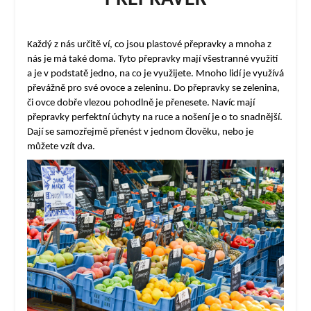
Každý z nás určitě ví, co jsou plastové přepravky a mnoha z
nás je má také doma. Tyto přepravky mají všestranné využití
a je v podstatě jedno, na co je využijete. Mnoho lidí je využívá
převážně pro své ovoce a zeleninu. Do přepravky se zelenina,
či ovce dobře vlezou pohodlně je přenesete. Navíc mají
přepravky perfektní úchyty na ruce a nošení je o to snadnější.
Dají se samozřejmě přenést v jednom člověku, nebo je
můžete vzít dva.