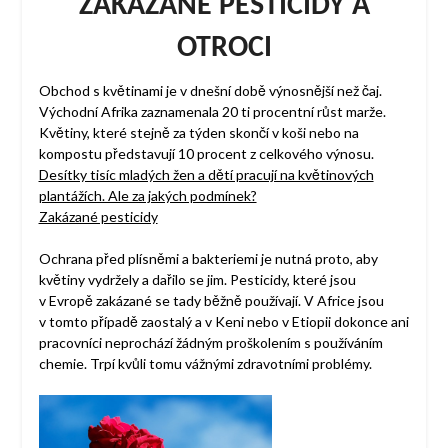
ZAKÁZANÉ PESTICIDY A
OTROCI
Obchod s květinami je v dnešní době výnosnější než čaj.
Východní Afrika zaznamenala 20 ti procentní růst marže.
Květiny, které stejně za týden skončí v koši nebo na
kompostu představují 10 procent z celkového výnosu.
Desítky tisíc mladých žen a dětí pracují na květinových
plantážích. Ale za jakých podmínek?
Zakázané pesticidy
Ochrana před plísněmi a bakteriemi je nutná proto, aby
květiny vydržely a dařilo se jim. Pesticidy, které jsou
v Evropě zakázané se tady běžně používají. V Africe jsou
v tomto případě zaostalý a v Keni nebo v Etiopii dokonce ani
pracovníci neprochází žádným proškolením s používáním
chemie. Trpí kvůli tomu vážnými zdravotními problémy.