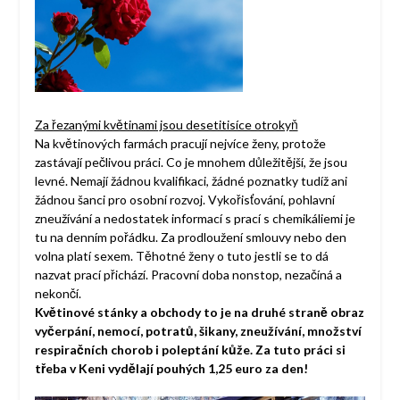
Za řezanými květinami jsou desetitisíce otrokyň
Na květinových farmách pracují nejvíce ženy, protože
zastávají pečlivou práci. Co je mnohem důležitější, že jsou
levné. Nemají žádnou kvalifikaci, žádné poznatky tudíž ani
žádnou šanci pro osobní rozvoj. Vykořisťování, pohlavní
zneužívání a nedostatek informací s prací s chemikáliemi je
tu na denním pořádku. Za prodloužení smlouvy nebo den
volna platí sexem. Těhotné ženy o tuto jestli se to dá
nazvat prací přichází. Pracovní doba nonstop, nezačíná a
nekončí.
Květinové stánky a obchody to je na druhé straně obraz
vyčerpání, nemocí, potratů, šikany, zneužívání, množství
respiračních chorob i poleptání kůže. Za tuto práci si
třeba v Keni vydělají pouhých 1,25 euro za den!