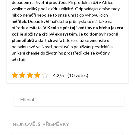
dopadem na životní prostředí. Při produkci růží v Africe
vznikne veliký podíl oxidu uhličité. Odpovídající emise tady
nikdo neměří nebo se to snaží uhrát do vyhovujících
měřítek. Dopad květinářského průmyslu to má také na
přírodu a zvířata.
V Keni se pěstují květiny na břehu jezera
což je složitý a citlivý ekosystém. Je to domov hrochů,
plameňáků a dalších zvířat.
Jezero už se zmenšilo o
polovinu své velikosti, nemluvě o používání pesticidů a
unikání chemie do životního prostředí kde se květiny
pěstují.
4.2/5 - (10 votes)
VYHLEDÁVÁNÍ
NEJNOVĚJŠÍ PŘÍSPĚVKY