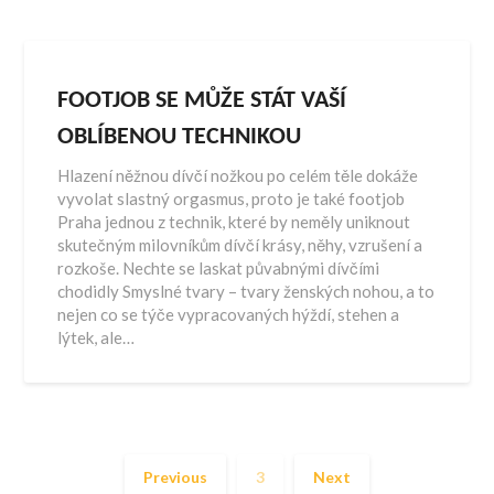
FOOTJOB SE MŮŽE STÁT VAŠÍ
OBLÍBENOU TECHNIKOU
Hlazení něžnou dívčí nožkou po celém těle dokáže
vyvolat slastný orgasmus, proto je také footjob
Praha jednou z technik, které by neměly uniknout
skutečným milovníkům dívčí krásy, něhy, vzrušení a
rozkoše. Nechte se laskat půvabnými dívčími
chodidly Smyslné tvary – tvary ženských nohou, a to
nejen co se týče vypracovaných hýždí, stehen a
lýtek, ale…
Previous
3
Next