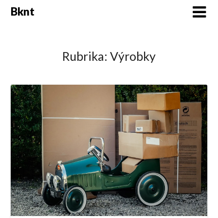
Skip
Bknt
to
content
Rubrika:
Výrobky