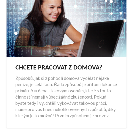
CHCETE PRACOVAT Z DOMOVA?
Způsobů, jak si z pohodlí domova vydělat nějaké
peníze, je celá řada. Řada způsobů je přitom dokonce
primárně určena i takovým osobám, které s touto
činností nemají vůbec žádné zkušenosti. Pokud
byste tedy i vy, chtěli vykovávat takovou práci,
máme pro vás hned několik ověřených způsobů, díky
kterým je to možné! Prvním způsobem je provoz…