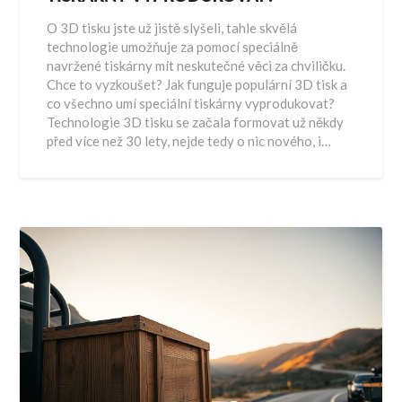
O 3D tisku jste už jistě slyšeli, tahle skvělá
technologie umožňuje za pomocí speciálně
navržené tiskárny mít neskutečné věci za chviličku.
Chce to vyzkoušet? Jak funguje populární 3D tisk a
co všechno umí speciální tiskárny vyprodukovat?
Technologie 3D tisku se začala formovat už někdy
před více než 30 lety, nejde tedy o nic nového, i…