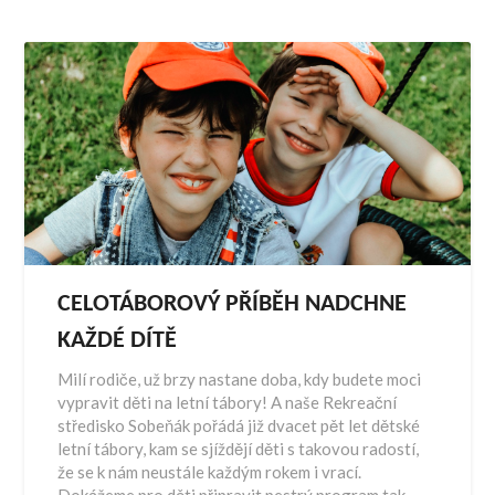
CELOTÁBOROVÝ PŘÍBĚH NADCHNE
KAŽDÉ DÍTĚ
Milí rodiče, už brzy nastane doba, kdy budete moci
vypravit děti na letní tábory! A naše Rekreační
středisko Sobeňák pořádá již dvacet pět let dětské
letní tábory, kam se sjíždějí děti s takovou radostí,
že se k nám neustále každým rokem i vrací.
Dokážeme pro děti připravit pestrý program tak,