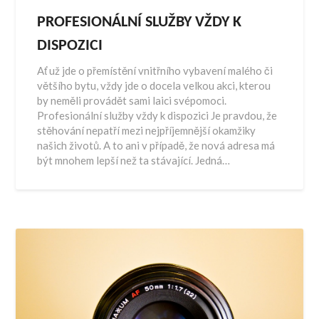
PROFESIONÁLNÍ SLUŽBY VŽDY K
DISPOZICI
Ať už jde o přemístění vnitřního vybavení malého či
většího bytu, vždy jde o docela velkou akci, kterou
by neměli provádět sami laici svépomoci.
Profesionální služby vždy k dispozici Je pravdou, že
stěhování nepatří mezi nejpříjemnější okamžiky
našich životů. A to ani v případě, že nová adresa má
být mnohem lepší než ta stávající. Jedná…