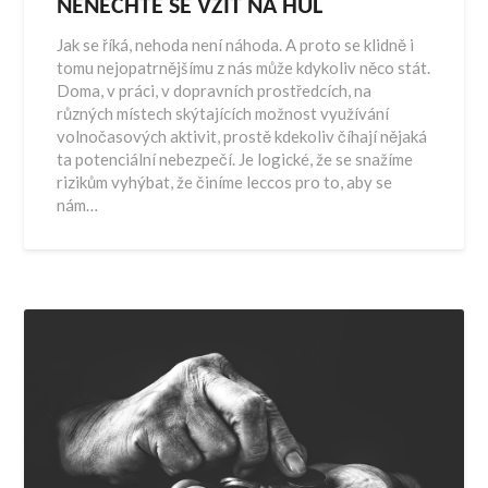
NENECHTE SE VZÍT NA HŮL
Jak se říká, nehoda není náhoda. A proto se klidně i
tomu nejopatrnějšímu z nás může kdykoliv něco stát.
Doma, v práci, v dopravních prostředcích, na
různých místech skýtajících možnost využívání
volnočasových aktivit, prostě kdekoliv číhají nějaká
ta potenciální nebezpečí. Je logické, že se snažíme
rizikům vyhýbat, že činíme leccos pro to, aby se
nám…