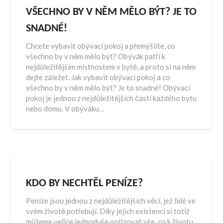
VŠECHNO BY V NĚM MĚLO BÝT? JE TO
SNADNÉ!
Chcete vybavit obývací pokoj a přemýšlíte, co
všechno by v něm mělo být? Obývák patří k
nejdůležitějším místnostem v bytě, a proto si na něm
dejte záležet. Jak vybavit obývací pokoj a co
všechno by v něm mělo být? Je to snadné! Obývací
pokoj je jednou z nejdůležitějších částí každého bytu
nebo domu. V obýváku…
KDO BY NECHTĚL PENÍZE?
Peníze jsou jednou z nejdůležitějších věcí, jež lidé ve
svém životě potřebují. Díky jejich existenci si totiž
můžeme velice jednoduše pořizovat vše, co k životu