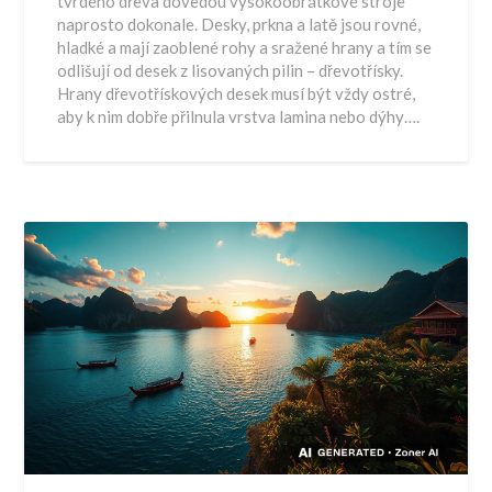
tvrdého dřeva dovedou vysokoobrátkové stroje
naprosto dokonale. Desky, prkna a latě jsou rovné,
hladké a mají zaoblené rohy a sražené hrany a tím se
odlišují od desek z lisovaných pilin – dřevotřísky.
Hrany dřevotřískových desek musí být vždy ostré,
aby k nim dobře přilnula vrstva lamina nebo dýhy….