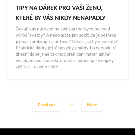
TIPY NA DÁREK PRO VAŠI ŽENU,
KTERÉ BY VÁS NIKDY NENAPADLY
Čekají vás narozeniny vaší partnerky nebo snad
výročí svatby? A nebo máte jen pocit, že je potřeba
ji něčím překvapit a potěšit? Něčím, co by nečekala?
Praktické dárky ještě nevyšly z módy, ba naopak! V
dnešní době jsme tak moc přehlceni materiálními
věcmi, že nám častokrát udělá radost spíše nějaký
zážitek – a nebo ještě…
Previous
16
Next