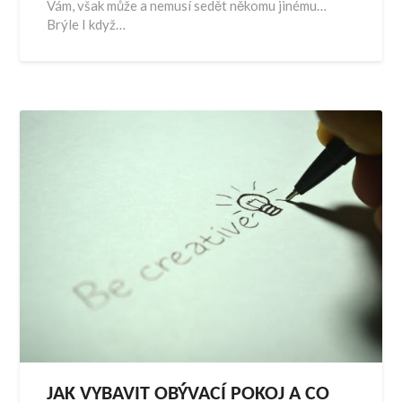
Vám, však může a nemusí sedět někomu jinému…
Brýle I když…
JAK VYBAVIT OBÝVACÍ POKOJ A CO